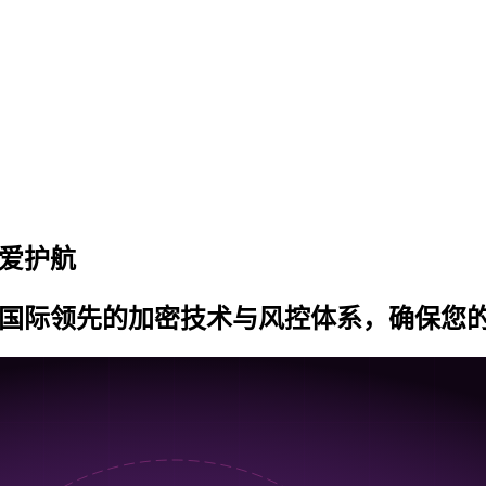
热爱护航
国际领先的加密技术与风控体系，确保您