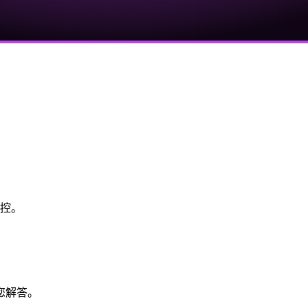
掌控。
您解答。