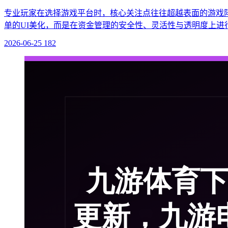
专业玩家在选择游戏平台时，核心关注点往往超越表面的游戏
单的UI美化，而是在资金管理的安全性、灵活性与透明度上进
2026-06-25
182