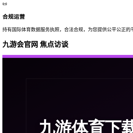
📜
合规运营
持有国际体育数据服务执照，合法合规，为您提供公平公正的
九游会官网 焦点访谈