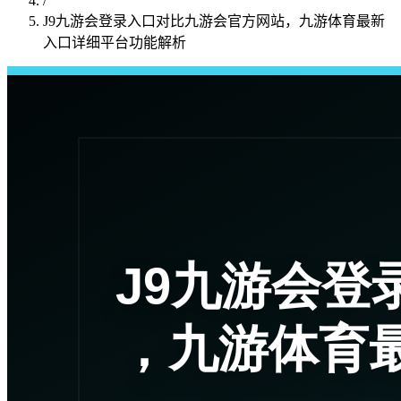
/
J9九游会登录入口对比九游会官方网站，九游体育最新
入口详细平台功能解析