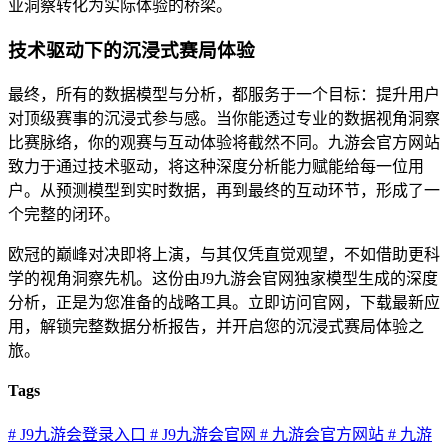
业洞察转化为实际体验的桥梁。
技术驱动下的沉浸式赛局体验
最终，所有的数据模型与分析，都服务于一个目标：提升用户
对顶级赛事的沉浸式参与感。当你能透过专业的数据视角洞察
比赛脉络，你的观赛与互动体验将截然不同。九游会官方网站
致力于通过技术驱动，将这种深度分析能力赋能给每一位用
户。从预测模型到实时数据，再到最终的互动环节，形成了一
个完整的闭环。
欧冠的巅峰对决即将上演，与其仅凭直觉观望，不如借助更科
学的视角洞察先机。这份由J9九游会官网独家模型生成的深度
分析，正是为您准备的战略工具。立即访问官网，下载最新应
用，解锁完整数据分析报告，并开启您的沉浸式赛局体验之
旅。
Tags
# J9九游会登录入口
# J9九游会官网
# 九游会官方网站
# 九游