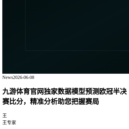
News
2026-06-08
九游体育官网独家数据模型预测欧冠半决
赛比分，精准分析助您把握赛局
王
王专家