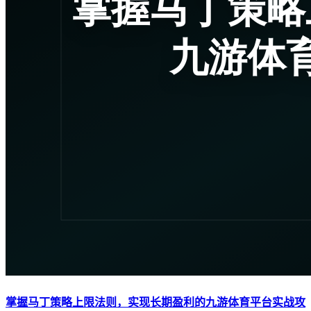
掌握马丁策略上限法则，实现长期盈利的九游体育平台实战攻