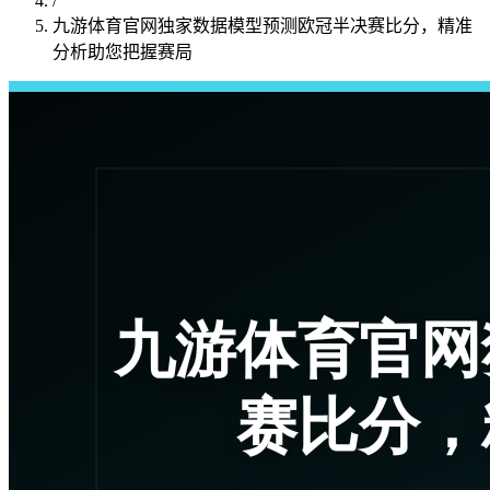
/
九游体育官网独家数据模型预测欧冠半决赛比分，精准
分析助您把握赛局