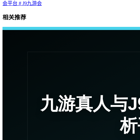
会平台
# J9九游会
相关推荐