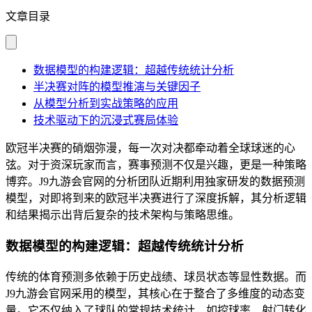
文章目录
数据模型的构建逻辑：超越传统统计分析
半决赛对阵的模型推演与关键因子
从模型分析到实战策略的应用
技术驱动下的沉浸式赛局体验
欧冠半决赛的硝烟弥漫，每一次对决都牵动着全球球迷的心
弦。对于资深玩家而言，赛事预测不仅是兴趣，更是一种策略
博弈。J9九游会官网的分析团队近期利用独家研发的数据预测
模型，对即将到来的欧冠半决赛进行了深度拆解，其分析逻辑
和结果揭示出背后复杂的技术架构与策略思维。
数据模型的构建逻辑：超越传统统计分析
传统的体育预测多依赖于历史战绩、球员状态等显性数据。而
J9九游会官网采用的模型，其核心在于整合了多维度的动态变
量。它不仅纳入了球队的常规技术统计，如控球率、射门转化